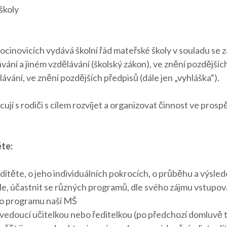
školy
ocinovicích vydává školní řád mateřské školy v souladu se 
ní a jiném vzdělávání (školský zákon), ve znění pozdějších 
ávání, ve znění pozdějších předpisů (dále jen „vyhláška“).
ují s rodiči s cílem rozvíjet a organizovat činnost ve pro
te:
dítěte, o jeho individuálních pokrocích, o průběhu a výsled
ole, účastnit se různých programů, dle svého zájmu vstupova
ho programu naší MŠ
u, vedoucí učitelkou nebo ředitelkou (po předchozí domluvě