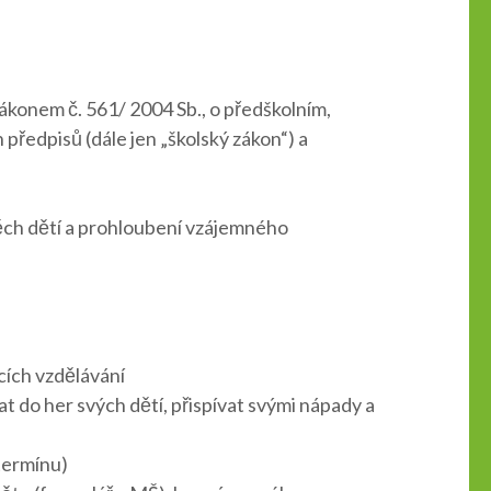
zákonem č. 561/ 2004 Sb., o předškolním,
předpisů (dále jen „školský zákon“) a
spěch dětí a prohloubení vzájemného
cích vzdělávání
t do her svých dětí, přispívat svými nápady a
 termínu)