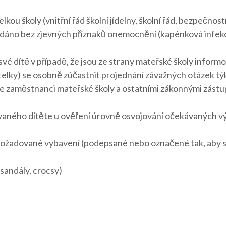
kou školy (vnitřní řád školní jídelny, školní řád, bezpečnost
 předáno bez zjevných příznaků onemocnění (kapénková infekc
vé dítě v případě, že jsou ze strany mateřské školy informo
itelky) se osobně zúčastnit projednání závažných otázek týk
e zaměstnanci mateřské školy a ostatními zákonnými zástup
ělávaného dítěte u ověření úrovně osvojování očekávaných 
i požadované vybavení (podepsané nebo označené tak, aby si
sandály, crocsy)