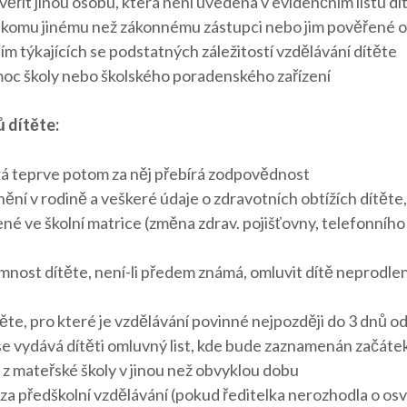
ěřit jinou osobu, která není uvedena v evidenčním listu d
 nikomu jinému než zákonnému zástupci nebo jim pověřené o
m týkajících se podstatných záležitostí vzdělávání dítěte
oc školy nebo školského poradenského zařízení
 dítěte:
erá teprve potom za něj přebírá zodpovědnost
ní v rodině a veškeré údaje o zdravotních obtížích dítěte, 
né ve školní matrice (změna zdrav. pojišťovny, telefonního 
ost dítěte, není-li předem známá, omluvit dítě neprodle
ěte, pro které je vzdělávání povinné nejpozději do 3 dnů od
y se vydává dítěti omluvný list, kde bude zaznamenán začát
e z mateřské školy v jinou než obvyklou dobu
za předškolní vzdělávání (pokud ředitelka nerozhodla o osvo