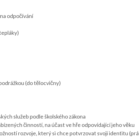
 na odpočívání
tepláky)
podrážkou (do tělocvičny)
lských služeb podle školského zákona
 nabízených činností, na účast ve hře odpovídající jeho věku
žností rozvoje, který si chce potvrzovat svoji identitu (pr