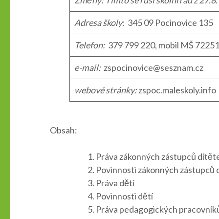
Změny: Tímto se ruší školní řád z 27.8.
Adresa školy
: 345 09 Pocinovice 135
Telefon:
379 799 220, mobil MŠ 7225
e-mail:
zspocinovice@sesznam.cz
webové stránky:
zspoc.maleskoly.info
Obsah:
Práva zákonných zástupců dítět
Povinnosti zákonných zástupců 
Práva dětí
Povinnosti dětí
Práva pedagogických pracovník