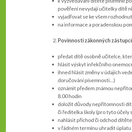
k vyzvedávání dítěte písemně pov
pověření nevydají učitelky dítě
vyjadřovat se ke všem rozhodnutí
na informace a poradenskou pom
Povinnosti zákonných zástupců
předat dítě osobně učitelce, kt
hlásit výskyt infekčního onemocně
ihned hlásit změny v údajích vede
doručování písemností…)
oznámit předem známou nepřítomn
8.00 hodin
doložit důvody nepřítomnosti dít
či ředitelka školy (pro tyto účel
nahlásit příchod či odchod dítět
v řádném termínu uhradit úplatu 