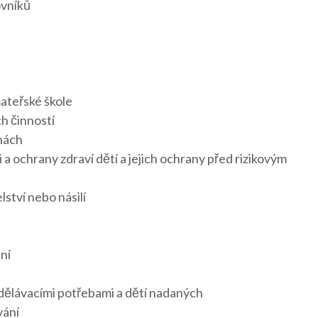
ovníků
ateřské škole
 činností
nách
a ochrany zdraví dětí a jejich ochrany před rizikovým
ství nebo násilí
ní
zdělávacími potřebami a dětí nadaných
vání