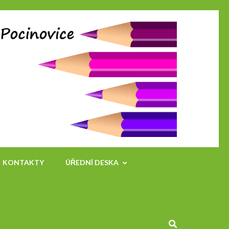
Zš a Mš
Pocinov
KONTAKTY
ÚŘEDNÍ DESKA