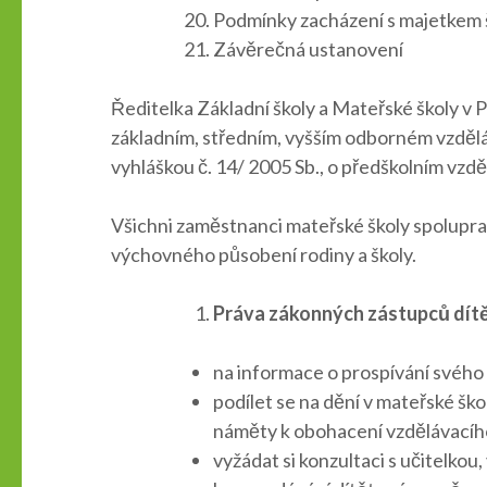
Podmínky zacházení s majetkem 
Závěrečná ustanovení
Ředitelka Základní školy a Mateřské školy v P
základním, středním, vyšším odborném vzdělává
vyhláškou č. 14/ 2005 Sb., o předškolním vzděl
Všichni zaměstnanci mateřské školy spoluprac
výchovného působení rodiny a školy.
Práva zákonných zástupců dítě
na informace o prospívání svého 
podílet se na dění v mateřské šk
náměty k obohacení vzdělávací
vyžádat si konzultaci s učitelko