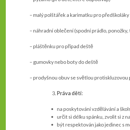
– malý polštářek a karimatku pro předškoláky
– náhradní oblečení (spodní prádlo, ponožky, 
– pláštěnku pro případ deště
– gumovky nebo boty do deště
– prodyšnou obuv se světlou protiskluzovou 
Práva dětí:
na poskytování vzdělávání a ško
určit si délku spánku, zvolit si z
být respektován jako jedinec s mo