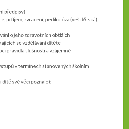
ní předpisy)
e, průjem, zvracení, pedikulóza (veš dětská),
váni o jeho zdravotních obtížích
ajících se vzdělávání dítěte
ci pravidla slušnosti a vzájemné
výstupů v termínech stanovených školním
 dítě své věci poznalo):