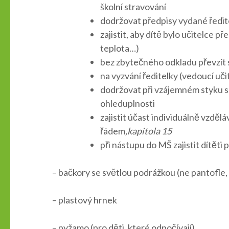
školní stravování
dodržovat předpisy vydané ředitel
zajistit, aby dítě bylo učitelce
teplota…)
bez zbytečného odkladu převzít s
na vyzvání ředitelky (vedoucí uč
dodržovat při vzájemném styku s
ohleduplnosti
zajistit účast individuálně vzd
řádem
,kapitola 15
při nástupu do MŠ zajistit dítět
– bačkory se světlou podrážkou (ne pantofle, 
– plastový hrnek
– pyžamo (pro děti, které odpočívají)