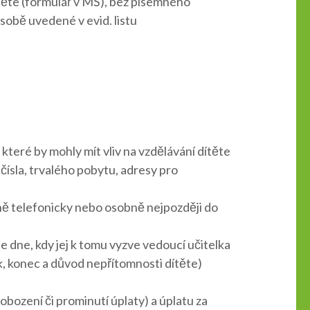
ítěte (formulář v MŠ), bez písemného
sobě uvedené v evid. listu
které by mohly mít vliv na vzdělávání dítěte
čísla, trvalého pobytu, adresy pro
ně telefonicky nebo osobně nejpozději do
e dne, kdy jej k tomu vyzve vedoucí učitelka
ek, konec a důvod nepřítomnosti dítěte)
bození či prominutí úplaty) a úplatu za