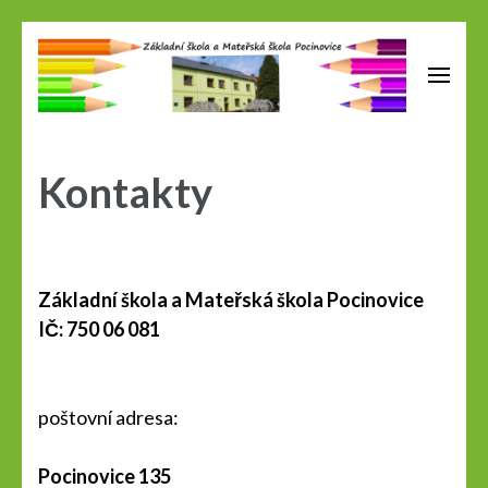
Přeskočit
na
obsah
Zš a Mš Pocinovice
(stiskněte
Enter)
Kontakty
Základní škola a Mateřská škola Pocinovice
IČ: 750 06 081
poštovní adresa:
Pocinovice 135