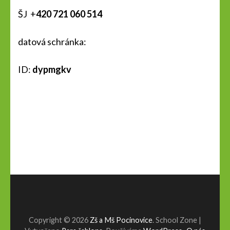
ŠJ +
420 721 060 514
datová schránka:
ID:
dypmgkv
Copyright © 2026
Zš a Mš Pocinovice
.
School Zone |